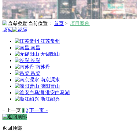
当前位置：
首页
>
项目案例
返回
江苏常州
南昌
无锡阳山
长兴
南苏丹
吕梁
南京溧水
溧阳曹山
淮安白马湖
浙江绍兴
« 上一页
1
2
下一页 »
返回顶部