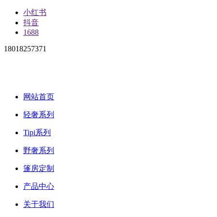
小红书
抖音
1688
18018257371
网站首页
轻奢系列
Tipi系列
野奢系列
篷房定制
产品中心
关于我们